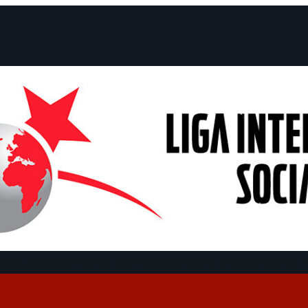
claraciones
Campañas
Polémicas
Fechas
¿Quiénes somos?
Con