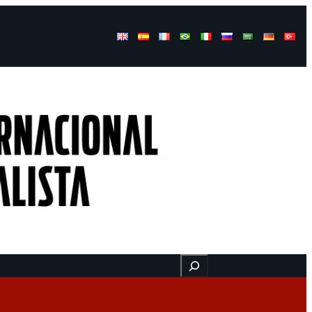
Buscar
gresos
Aquí nos encuentra
Videos