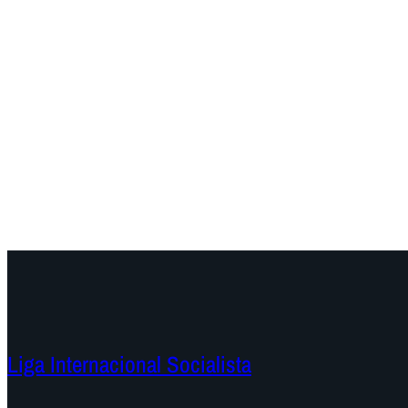
Liga Internacional Socialista