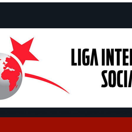
claraciones
Campañas
Polémicas
Fechas
¿Quiénes somos?
Con