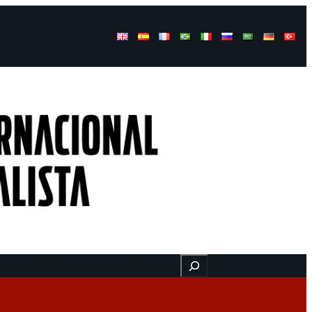
Buscar
gresos
Aquí nos encuentra
Videos