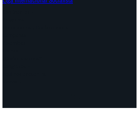
Liga Internacional Socialista
Continentes
Programa
Documentos y Declaraciones
Campañas
Polémicas
Fechas
¿Quiénes somos?
Congresos
Aquí nos encuentra
Videos
Facebook
Instagram
Mail