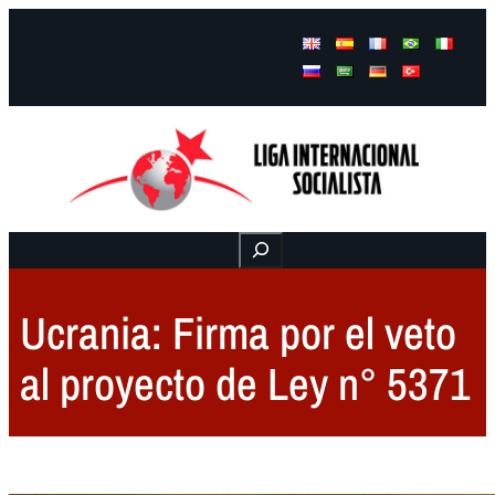
Facebook
Instagram
Mail
Buscar
Ucrania: Firma por el veto
al proyecto de Ley n° 5371