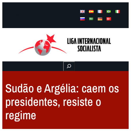
Facebook
Instagram
Mail
Buscar
Sudão e Argélia: caem os
presidentes, resiste o
regime