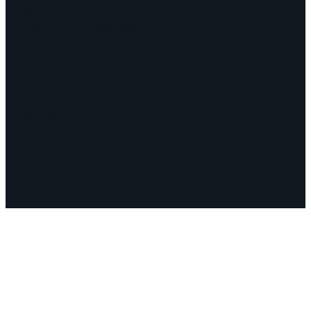
Programa
Documentos e Declarações
Campanhas
Polêmicas
Datas
Quem somos?
Congressos
Onde estamos
Vídeos
Facebook
Instagram
Mail