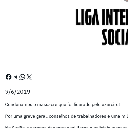
Facebook
Telegram
WhatsApp
X
9/6/2019
Condenamos o massacre que foi liderado pelo exército!
Por uma greve geral, conselhos de trabalhadores e uma mil
No Sudão, as tropas das forças militares e policiais massa