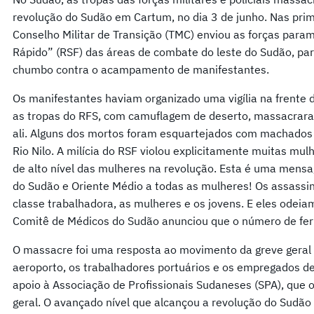
revolução do Sudão em Cartum, no dia 3 de junho. Nas prim
Conselho Militar de Transição (TMC) enviou as forças para
Rápido” (RSF) das áreas de combate do leste do Sudão, pa
chumbo contra o acampamento de manifestantes.
Os manifestantes haviam organizado uma vigília na frente 
as tropas do RFS, com camuflagem de deserto, massacra
ali. Alguns dos mortos foram esquartejados com machados
Rio Nilo. A milícia do RSF violou explicitamente muitas mu
de alto nível das mulheres na revolução. Esta é uma mensa
do Sudão e Oriente Médio a todas as mulheres! Os assassi
classe trabalhadora, as mulheres e os jovens. E eles odeia
Comitê de Médicos do Sudão anunciou que o número de fer
O massacre foi uma resposta ao movimento da greve geral 
aeroporto, os trabalhadores portuários e os empregados d
apoio à Associação de Profissionais Sudaneses (SPA), que
geral. O avançado nível que alcançou a revolução do Sudão