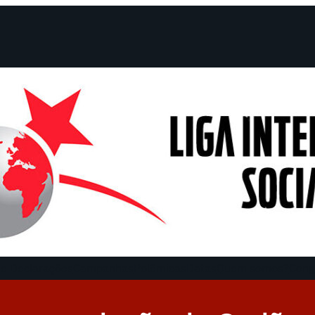
e Declarações
Campanhas
Polêmicas
Datas
Quem somos?
Cong