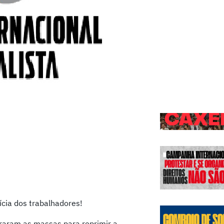
Edições
ícia dos trabalhadores!
craram as massas para reprimir a