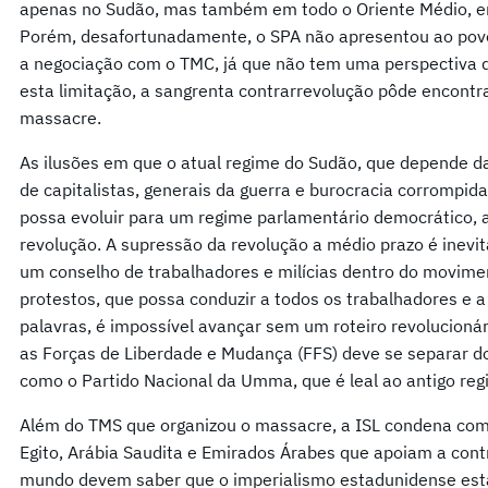
apenas no Sudão, mas também em todo o Oriente Médio, ent
Porém, desafortunadamente, o SPA não apresentou ao povo
a negociação com o TMC, já que não tem uma perspectiva d
esta limitação, a sangrenta contrarrevolução pôde encontr
massacre.
As ilusões em que o atual regime do Sudão, que depende da
de capitalistas, generais da guerra e burocracia corrompida
possa evoluir para um regime parlamentário democrático, 
revolução. A supressão da revolução a médio prazo é inevit
um conselho de trabalhadores e milícias dentro do movimen
protestos, que possa conduzir a todos os trabalhadores e 
palavras, é impossível avançar sem um roteiro revolucionár
as Forças de Liberdade e Mudança (FFS) deve se separar do
como o Partido Nacional da Umma, que é leal ao antigo reg
Além do TMS que organizou o massacre, a ISL condena com
Egito, Arábia Saudita e Emirados Árabes que apoiam a cont
mundo devem saber que o imperialismo estadunidense está