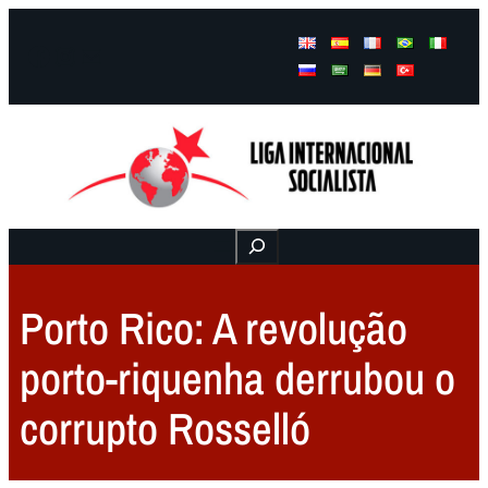
Facebook
Instagram
Mail
Buscar
Porto Rico: A revolução
porto-riquenha derrubou o
corrupto Rosselló