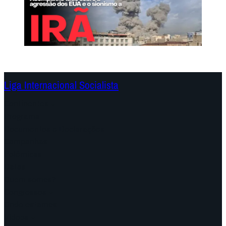
Liga Internacional Socialista
Continentes
Programa
Documentos e Declarações
Campanhas
Polêmicas
Datas
Quem somos?
Congressos
Onde estamos
Vídeos