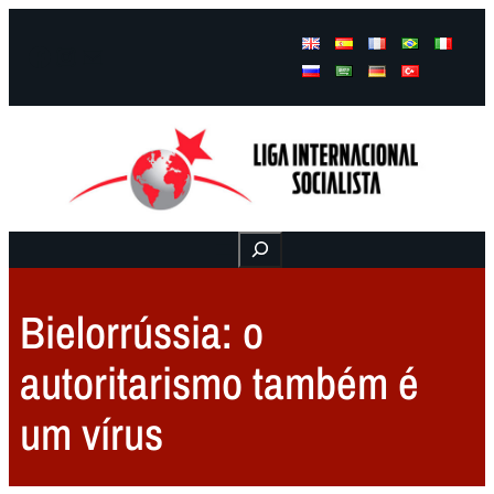
Facebook
Instagram
Mail
Buscar
Bielorrússia: o
autoritarismo também é
um vírus