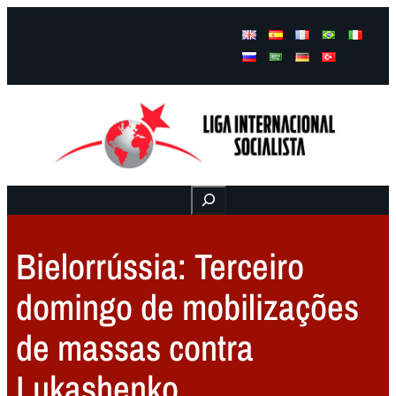
Facebook
Instagram
Mail
Buscar
Bielorrússia: Terceiro
domingo de mobilizações
de massas contra
Lukashenko