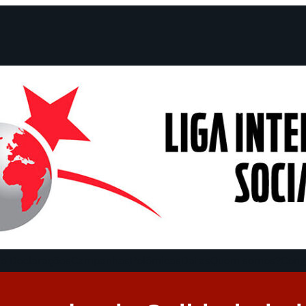
e Declarações
Campanhas
Polêmicas
Datas
Quem somos?
Cong