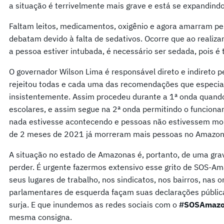
a situação é terrivelmente mais grave e está se expandindo
Faltam leitos, medicamentos, oxigênio e agora amarram pe
debatam devido à falta de sedativos. Ocorre que ao reali
a pessoa estiver intubada, é necessário ser sedada, pois é
O governador Wilson Lima é responsável direto e indireto p
rejeitou todas e cada uma das recomendações que especia
insistentemente. Assim procedeu durante a 1ª onda quando
escolares, e assim segue na 2ª onda permitindo o funcion
nada estivesse acontecendo e pessoas não estivessem m
de 2 meses de 2021 já morreram mais pessoas no Amazon
A situação no estado de Amazonas é, portanto, de uma gra
perder. É urgente fazermos extensivo esse grito de SOS-A
seus lugares de trabalho, nos sindicatos, nos bairros, nas o
parlamentares de esquerda façam suas declarações pública
surja. E que inundemos as redes sociais com o
#SOSAmazo
mesma consigna.