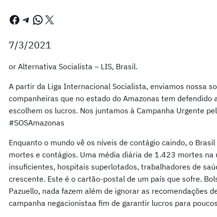
Facebook
Telegram
WhatsApp
X
7/3/2021
or Alternativa Socialista – LIS, Brasil.
A partir da Liga Internacional Socialista, enviamos nossa 
companheiras que no estado do Amazonas tem defendido a 
escolhem os lucros. Nos juntamos à Campanha Urgente pe
#SOSAmazonas
Enquanto o mundo vê os níveis de contágio caindo, o Brasi
mortes e contágios. Uma média diária de 1.423 mortes na
insuficientes, hospitais superlotados, trabalhadores de sa
crescente. Este é o cartão-postal de um país que sofre. Bol
Pazuello, nada fazem além de ignorar as recomendações d
campanha negacionistaa fim de garantir lucros para pouco