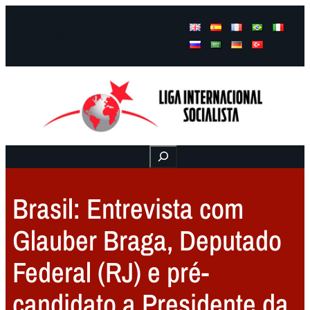
Facebook
Instagram
Mail
Buscar
Brasil: Entrevista com
Glauber Braga, Deputado
Federal (RJ) e pré-
candidato a Presidente da