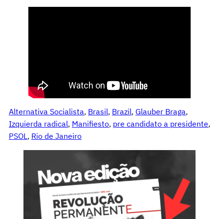
Alternativa Socialista
, 
Brasil
, 
Brazil
, 
Glauber Braga
, 
Izquierda radical
, 
Manifiesto
, 
pre candidato a presidente
, 
PSOL
, 
Rio de Janeiro