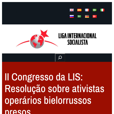
Facebook
Instagram
Mail
Buscar
II Congresso da LIS:
Resolução sobre ativistas
operários bielorrussos
presos.