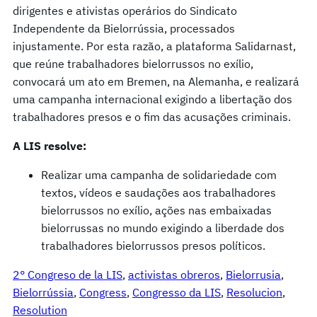
dirigentes e ativistas operários do Sindicato
Independente da Bielorrússia, processados ​​
injustamente. Por esta razão, a plataforma Salidarnast,
que reúne trabalhadores bielorrussos no exílio,
convocará um ato em Bremen, na Alemanha, e realizará
uma campanha internacional exigindo a libertação dos
trabalhadores presos e o fim das acusações criminais.
A LIS resolve:
Realizar uma campanha de solidariedade com
textos, vídeos e saudações aos trabalhadores
bielorrussos no exílio, ações nas embaixadas
bielorrussas no mundo exigindo a liberdade dos
trabalhadores bielorrussos presos políticos.
2° Congreso de la LIS
, 
activistas obreros
, 
Bielorrusia
, 
Bielorrússia
, 
Congress
, 
Congresso da LIS
, 
Resolucion
, 
Resolution