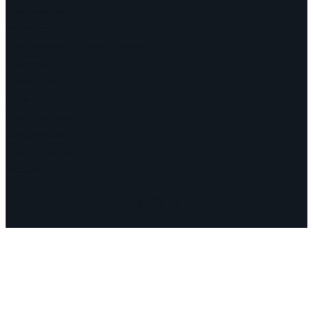
Continentes
Programa
Documentos e Declarações
Campanhas
Polêmicas
Datas
Quem somos?
Congressos
Onde estamos
Vídeos
Facebook
Instagram
Mail