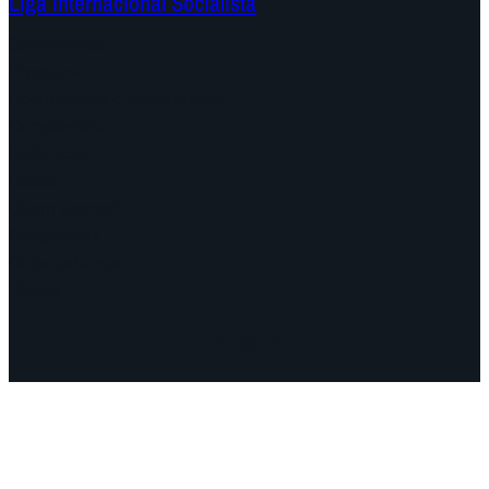
Liga Internacional Socialista
Continentes
Programa
Documentos e Declarações
Campanhas
Polêmicas
Datas
Quem somos?
Congressos
Onde estamos
Vídeos
Facebook
Instagram
Mail