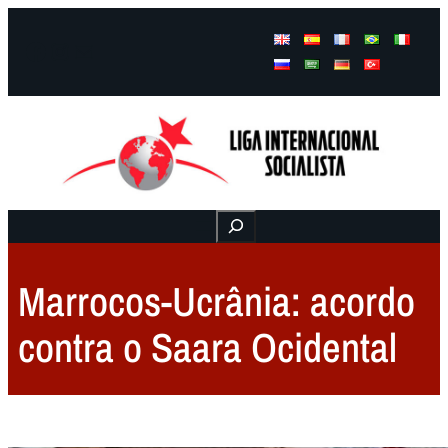
Facebook
Instagram
Mail
Buscar
Marrocos-Ucrânia: acordo
contra o Saara Ocidental