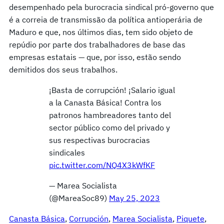
desempenhado pela burocracia sindical pró-governo que
é a correia de transmissão da política antioperária de
Maduro e que, nos últimos dias, tem sido objeto de
repúdio por parte dos trabalhadores de base das
empresas estatais — que, por isso, estão sendo
demitidos dos seus trabalhos.
¡Basta de corrupción! ¡Salario igual
a la Canasta Básica! Contra los
patronos hambreadores tanto del
sector público como del privado y
sus respectivas burocracias
sindicales
pic.twitter.com/NQ4X3kWfKF
— Marea Socialista
(@MareaSoc89)
May 25, 2023
Canasta Básica
, 
Corrupción
, 
Marea Socialista
, 
Piquete
, 