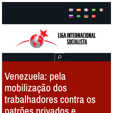
Facebook
Instagram
Mail
Buscar
Venezuela: pela
mobilização dos
trabalhadores contra os
patrões privados e