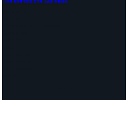
Liga Internacional Socialista
Continentes
Programa
Documentos e Declarações
Campanhas
Polêmicas
Datas
Quem somos?
Congressos
Onde estamos
Vídeos
Facebook
Instagram
Mail