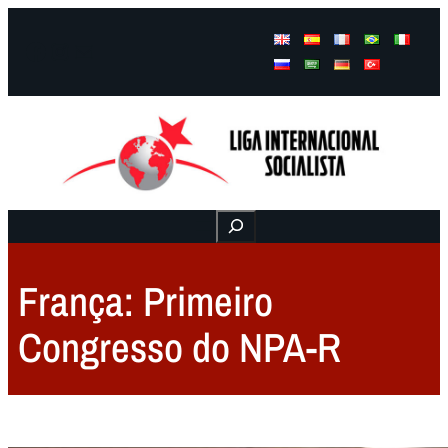
Facebook
Instagram
Mail
Buscar
França: Primeiro
Congresso do NPA-R