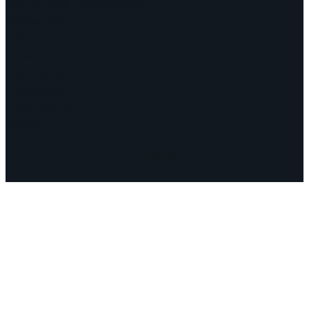
Documentos e Declarações
Campanhas
Polêmicas
Datas
Quem somos?
Congressos
Onde estamos
Vídeos
Facebook
Instagram
Mail