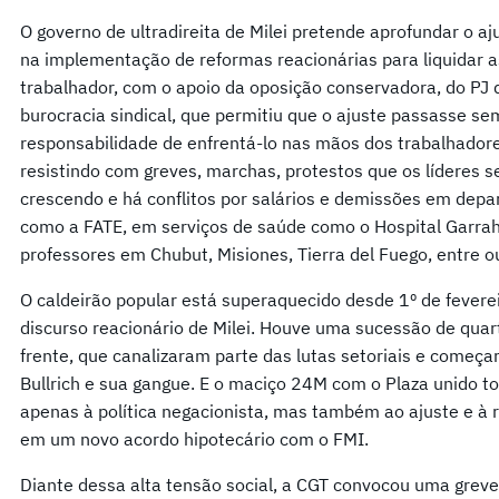
O governo de ultradireita de Milei pretende aprofundar o aj
na implementação de reformas reacionárias para liquidar a
trabalhador, com o apoio da oposição conservadora, do PJ q
burocracia sindical, que permitiu que o ajuste passasse s
responsabilidade de enfrentá-lo nas mãos dos trabalhadore
resistindo com greves, marchas, protestos que os líderes se
crescendo e há conflitos por salários e demissões em dep
como a FATE, em serviços de saúde como o Hospital Garrah
professores em Chubut, Misiones, Tierra del Fuego, entre ou
O caldeirão popular está superaquecido desde 1º de fevere
discurso reacionário de Milei. Houve uma sucessão de qua
frente, que canalizaram parte das lutas setoriais e começa
Bullrich e sua gangue. E o maciço 24M com o Plaza unido 
apenas à política negacionista, mas também ao ajuste e à 
em um novo acordo hipotecário com o FMI.
Diante dessa alta tensão social, a CGT convocou uma greve 