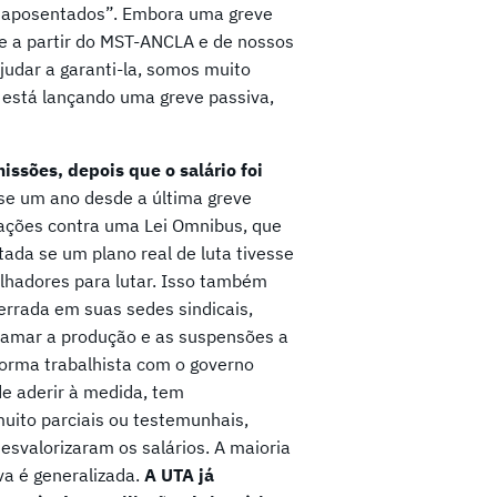
os aposentados”. Embora uma greve
 e a partir do MST-ANCLA e de nossos
judar a garanti-la, somos muito
e está lançando uma greve passiva,
ssões, depois que o salário foi
se um ano desde a última greve
zações contra uma Lei Omnibus, que
tada se um plano real de luta tivesse
alhadores para lutar. Isso também
errada em suas sedes sindicais,
ramar a produção e as suspensões a
forma trabalhista com o governo
de aderir à medida, tem
uito parciais ou testemunhais,
svalorizaram os salários. A maioria
va é generalizada.
A UTA já