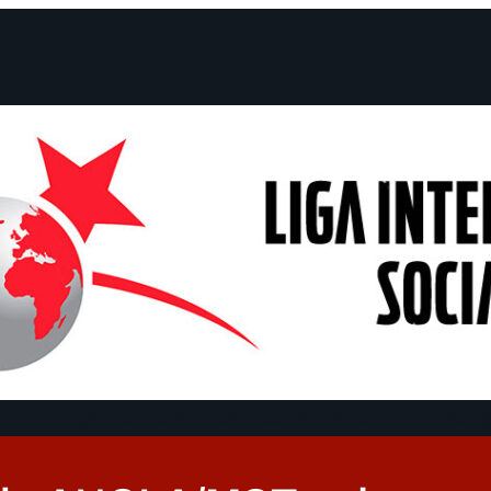
e Declarações
Campanhas
Polêmicas
Datas
Quem somos?
Cong