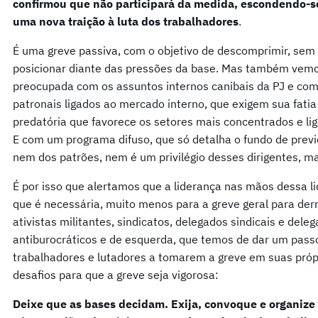
confirmou que não participará da medida, escondendo-se 
uma nova traição à luta dos trabalhadores
.
É uma greve passiva, com o objetivo de descomprimir, sem 
posicionar diante das pressões da base. Mas também vem
preocupada com os assuntos internos canibais da PJ e com
patronais ligados ao mercado interno, que exigem sua fati
predatória que favorece os setores mais concentrados e lig
E com um programa difuso, que só detalha o fundo de previ
nem dos patrões, nem é um privilégio desses dirigentes, ma
É por isso que alertamos que a liderança nas mãos dessa l
que é necessária, muito menos para a greve geral para derr
ativistas militantes, sindicatos, delegados sindicais e del
antiburocráticos e de esquerda, que temos de dar um passo
trabalhadores e lutadores a tomarem a greve em suas próp
desafios para que a greve seja vigorosa:
Deixe que as bases decidam. Exija, convoque e organize