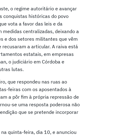
uste, o regime autoritário e avançar
s conquistas históricas do povo
ue vota a favor das leis e da
em medidas centralizadas, deixando a
s e dos setores militantes que vêm
 recusaram a articular. A raiva está
artamentos estatais, em empresas
an, o judiciário em Córdoba e
tras lutas.
iro, que respondeu nas ruas ao
rtas-feiras com os aposentados à
ram a pôr fim à própria repressão de
tornou-se uma resposta poderosa não
rendição que se pretende incorporar
na quinta-feira, dia 10, e anunciou