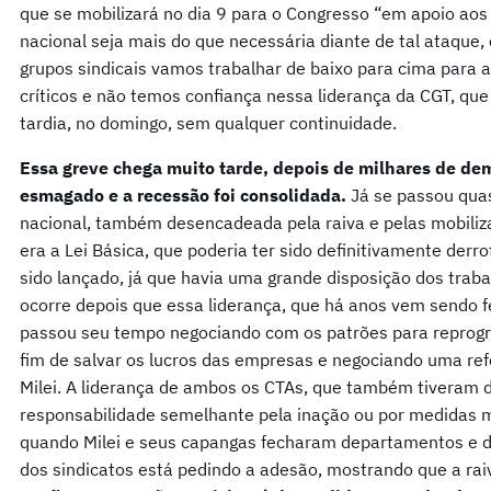
que se mobilizará no dia 9 para o Congresso “em apoio a
nacional seja mais do que necessária diante de tal ataque,
grupos sindicais vamos trabalhar de baixo para cima para a
críticos e não temos confiança nessa liderança da CGT, qu
tardia, no domingo, sem qualquer continuidade.
Essa greve chega muito tarde, depois de milhares de demi
esmagado e a recessão foi consolidada.
Já se passou qua
nacional, também desencadeada pela raiva e pelas mobili
era a Lei Básica, que poderia ter sido definitivamente derro
sido lançado, já que havia uma grande disposição dos trab
ocorre depois que essa liderança, que há anos vem sendo f
passou seu tempo negociando com os patrões para reprog
fim de salvar os lucros das empresas e negociando uma re
Milei. A liderança de ambos os CTAs, que também tiveram 
responsabilidade semelhante pela inação ou por medidas m
quando Milei e seus capangas fecharam departamentos e de
dos sindicatos está pedindo a adesão, mostrando que a rai