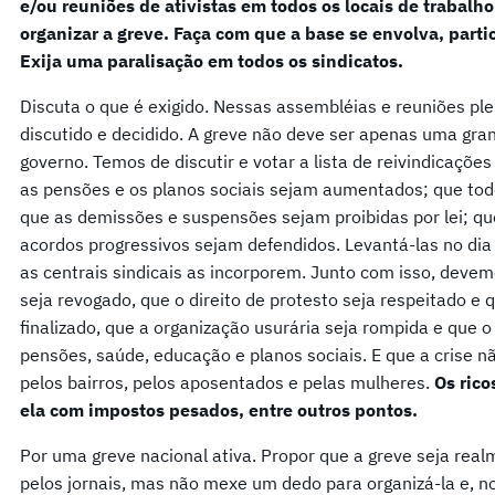
e/ou reuniões de ativistas em todos os locais de trabalho 
organizar a greve. Faça com que a base se envolva, parti
Exija uma paralisação em todos os sindicatos.
Discuta o que é exigido. Nessas assembléias e reuniões pl
discutido e decidido. A greve não deve ser apenas uma gra
governo. Temos de discutir e votar a lista de reivindicações 
as pensões e os planos sociais sejam aumentados; que tod
que as demissões e suspensões sejam proibidas por lei; qu
acordos progressivos sejam defendidos. Levantá-las no dia e
as centrais sindicais as incorporem. Junto com isso, devemo
seja revogado, que o direito de protesto seja respeitado e
finalizado, que a organização usurária seja rompida e que o 
pensões, saúde, educação e planos sociais. E que a crise n
pelos bairros, pelos aposentados e pelas mulheres.
Os rico
ela com impostos pesados, entre outros pontos.
Por uma greve nacional ativa. Propor que a greve seja real
pelos jornais, mas não mexe um dedo para organizá-la e, n