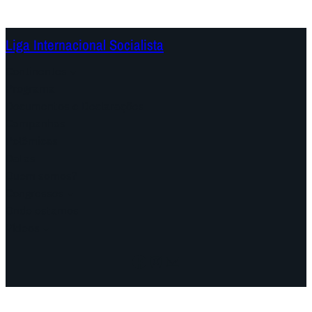
Liga Internacional Socialista
Continentes
Programa
Documentos e Declarações
Campanhas
Polêmicas
Datas
Quem somos?
Congressos
Onde estamos
Vídeos
Facebook
Instagram
Mail