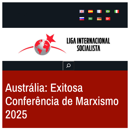
Facebook
Instagram
Mail
Buscar
Austrália: Exitosa
Conferência de Marxismo
2025