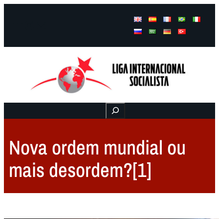
Facebook
Instagram
Mail
Buscar
Nova ordem mundial ou
mais desordem?[1]