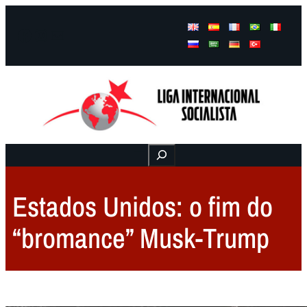
Facebook
Instagram
Mail
Buscar
Estados Unidos: o fim do
“bromance” Musk-Trump