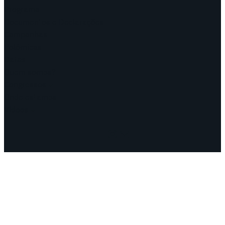
Programa
Documentos e Declarações
Campanhas
Polêmicas
Datas
Quem somos?
Congressos
Onde estamos
Vídeos
Facebook
Instagram
Mail