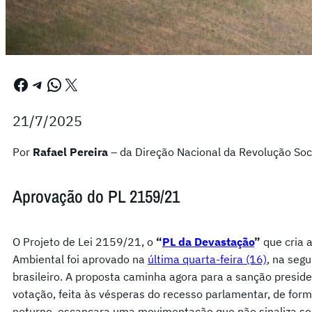
Facebook
Telegram
WhatsApp
X
21/7/2025
Por
Rafael Pereira
– da Direção Nacional da Revolução Soci
Aprovação do PL 2159/21
O Projeto de Lei 2159/21, o
“
PL da Devastação
”
que cria 
Ambiental foi aprovado na
última quarta-feira (16)
, na seg
brasileiro. A proposta caminha agora para a sanção preside
votação, feita às vésperas do recesso parlamentar, de for
noturno, escancara uma movimentação que não sinaliza som