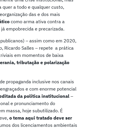
a quer a todo e qualquer custo,
reorganização das e dos mais
ático
como arma ativa contra a
 já empobrecida e precarizada.
Republicanos) – assim como em 2020,
, Ricardo Salles – repete a prática
triviais em momentos de baixa
erania, tributação e polarização
 de propaganda inclusive nos canais
o engraçados e com enorme potencial
ditada da política institucional
–
acional e pronunciamento do
m massa, hoje subutilizado. É
leve,
o tema aqui tratado deve ser
rumos dos licenciamentos ambientais