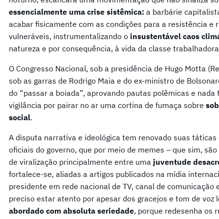
essencialmente uma crise sistêmica:
a barbárie capitalist
acabar fisicamente com as condições para a resistência e 
vulneráveis, instrumentalizando o
insustentável caos clim
natureza e por consequência, à vida da classe trabalhadora
O Congresso Nacional, sob a presidência de Hugo Motta (
sob as garras de Rodrigo Maia e do ex-ministro de Bolsonaro
do “passar a boiada”, aprovando pautas polêmicas e nada 
vigilância por pairar no ar uma cortina de fumaça sobre
sob
social
.
A disputa narrativa e ideológica tem renovado suas táticas
oficiais do governo, que por meio de memes – que sim, sã
de viralização principalmente entre uma
juventude desacre
fortalece-se, aliadas a artigos publicados na mídia intern
presidente em rede nacional de TV, canal de comunicação e
preciso estar atento por apesar dos gracejos e tom de voz 
abordado com absoluta seriedade
, porque redesenha os 