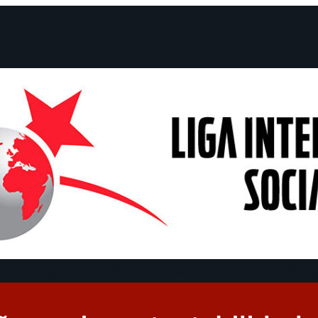
e Declarações
Campanhas
Polêmicas
Datas
Quem somos?
Cong