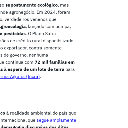
rso
supostamente ecológico
, mas
ande agronegócio. Em 2024, foram
o, verdadeiros venenos que
Agroecologia
, lançado com pompa,
e pesticidas
. O Plano Safra
es de crédito rural disponibilizado,
io exportador, contra somente
nos de governo, nenhuma
que continua com
72 mil famílias em
 à espera de um lote de terra
para
rma Agrária (Incra)
.
ico
à realidade ambiental do país que
 internacional que
segue amplamente
a
demagogia discursiva dos ditos