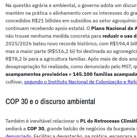
Na questão agrária e ambiental, o governo adota um discu
mantém na prática o alinhamento com os interesses do gr
concedidos R$21 bilhões em subsídios ao setor agroquímic
continuam recebendo apoio estatal. O
Plano Nacional de 
não trouxe nenhuma medida concreta para
reduzir o uso d
2025/2026 bateu novo recorde histórico, com R$594,4 bilhõ
mas a maior parte (R$516,2 bi) foi destinada ao agronegóc
R$78,2 bi para a agricultura familiar. Após mais de dois a
desapropriação foi realizada, como denunciado pelo MST, 
acampamentos provisórios
e
145.100 famílias acampadas
cultivar,
segundo o Instituto Nacional de Colonização e Refo
COP 30 e o discurso ambiental
Também é inevitável relacionar o
PL do Retrocesso Climát
sediará a
COP 30
, grande balcão de negócios da burguesia
denunciado
. Facilitar a devastação, na prática, escancara 