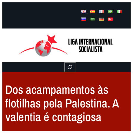
Facebook
Instagram
Mail
Buscar
Dos acampamentos às
flotilhas pela Palestina. A
valentia é contagiosa