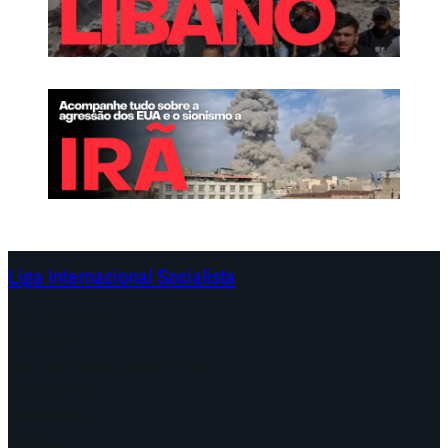
Liga Internacional Socialista
Continentes
Programa
Documentos e Declarações
Campanhas
Polêmicas
Datas