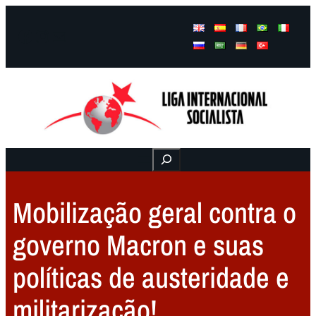
Facebook
Instagram
Mail
Buscar
Mobilização geral contra o
governo Macron e suas
políticas de austeridade e
militarização!