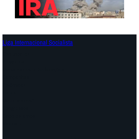
Liga Internacional Socialista
Continentes
Programa
Documentos e Declarações
Campanhas
Polêmicas
Datas
Quem somos?
Congressos
Onde estamos
Vídeos
Facebook
Instagram
Mail