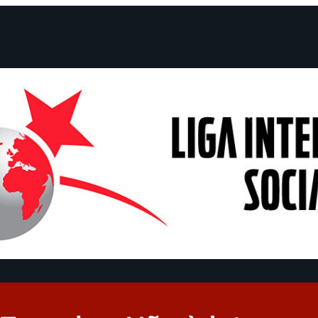
e Declarações
Campanhas
Polêmicas
Datas
Quem somos?
Cong