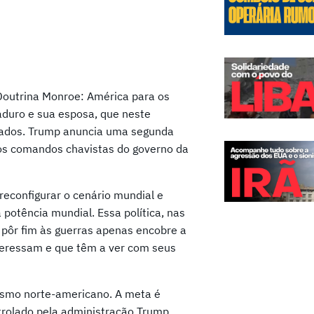
 Doutrina Monroe: América para os
aduro e sua esposa, que neste
gados. Trump anuncia uma segunda
os comandos chavistas do governo da
 reconfigurar o cenário mundial e
potência mundial. Essa política, nas
 pôr fim às guerras apenas encobre a
nteressam e que têm a ver com seus
lismo norte-americano. A meta é
rolado pela administração Trump,