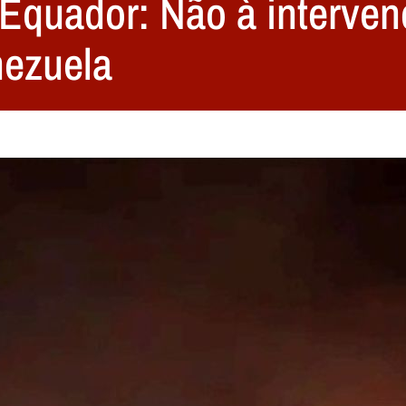
quador: Não à intervenç
nezuela