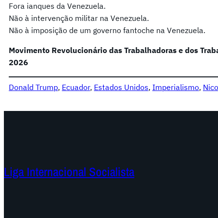
Fora ianques da Venezuela.
Não à intervenção militar na Venezuela.
Não à imposição de um governo fantoche na Venezuela.
Movimento Revolucionário das Trabalhadoras e dos Trab
2026
Donald Trump
, 
Ecuador
, 
Estados Unidos
, 
Imperialismo
, 
Nic
Liga Internacional Socialista