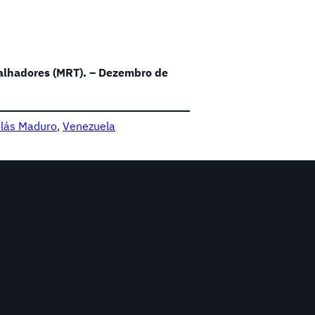
alhadores (MRT). – Dezembro de
olás Maduro
, 
Venezuela
Continentes
Programa
Documentos e Declarações
Campanhas
Polêmicas
Datas
Quem somos?
Congressos
Onde estamos