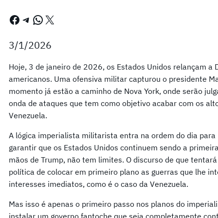
Facebook
Telegram
WhatsApp
X
3/1/2026
Hoje, 3 de janeiro de 2026, os Estados Unidos relançam a
americanos. Uma ofensiva militar capturou o presidente M
momento já estão a caminho de Nova York, onde serão jul
onda de ataques que tem como objetivo acabar com os alt
Venezuela.
A lógica imperialista militarista entra na ordem do dia para
garantir que os Estados Unidos continuem sendo a primeira 
mãos de Trump, não tem limites. O discurso de que tentará
política de colocar em primeiro plano as guerras que lhe i
interesses imediatos, como é o caso da Venezuela.
Mas isso é apenas o primeiro passo nos planos do imperia
instalar um governo fantoche que seja completamente cont