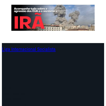
Liga Internacional Socialista
Continentes
Programa
Documentos e Declarações
Campanhas
Polêmicas
Datas
Quem somos?
Congressos
Onde estamos