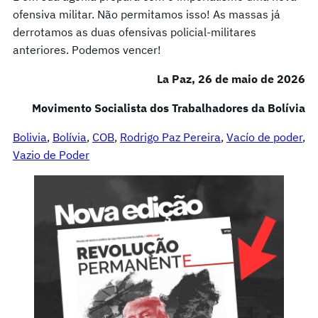
ofensiva militar. Não permitamos isso! As massas já
derrotamos as duas ofensivas policial-militares
anteriores. Podemos vencer!
La Paz, 26 de maio de 2026
Movimento Socialista dos Trabalhadores da Bolívia
Bolivia
, 
Bolívia
, 
COB
, 
Rodrigo Paz Pereira
, 
Vacío de poder
, 
Vazio de Poder