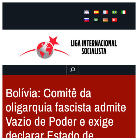
Facebook
Instagram
Mail
Buscar
Bolívia: Comitê da
oligarquia fascista admite
Vazio de Poder e exige
declarar Estado de