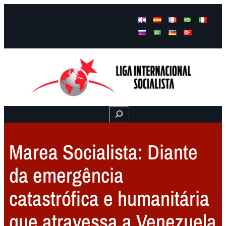
Facebook
Instagram
Mail
Buscar
Marea Socialista: Diante
da emergência
catastrófica e humanitária
que atravessa a Venezuela