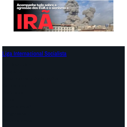
Liga Internacional Socialista
Continentes
Programa
Documentos e Declarações
Campanhas
Polêmicas
Datas
Quem somos?
Congressos
Onde estamos