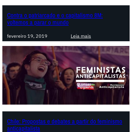
o
o
n
s
Contra o patriarcado e o capitalismo 8M:
t
c
voltemos a parar o mundo
i
o
n
u
:
fevereiro 19, 2019
Leia mais
u
a
C
a
V
o
a
n
v
t
o
r
z
a
h
o
,
p
n
a
o
t
8
r
Chile: Propostas e debates a partir do feminismo
d
i
anticapitalista
e
a