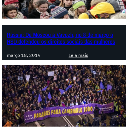
a
f
e
m
i
Rússia: De Moscou a Vavozh, no 8 de março o
n
RSD defendeu os direitos sociais das mulheres
i
s
:
março 18, 2019
Leia mais
t
R
a
ú
m
s
u
s
n
i
d
a
i
:
a
D
l
e
c
M