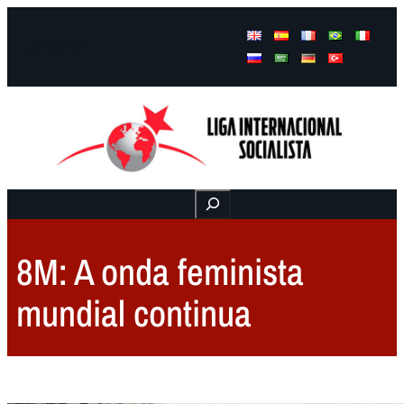
Facebook
Instagram
Mail
Buscar
8M: A onda feminista
mundial continua