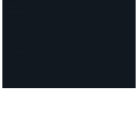
Programa
Documentos e Declarações
Campanhas
Polêmicas
Datas
Quem somos?
Congressos
Onde estamos
Vídeos
Facebook
Instagram
Mail