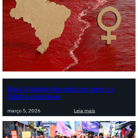
Brasil: A barbárie feminicida tem nome, e o
Estado é responsável
:
março 5, 2026
Leia mais
B
r
a