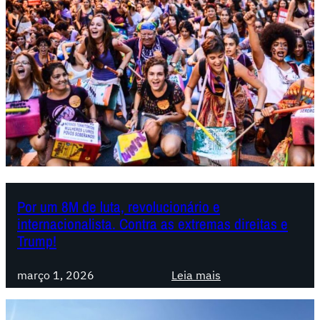
s
i
l
:
A
b
a
r
b
á
r
i
Por um 8M de luta, revolucionário e
internacionalista. Contra as extremas direitas e
e
Trump!
f
e
:
março 1, 2026
Leia mais
m
P
i
o
n