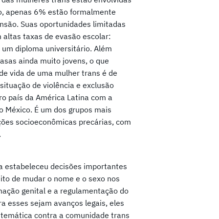
ção, apenas 6% estão formalmente
nsão. Suas oportunidades limitadas
 altas taxas de evasão escolar:
m diploma universitário. Além
asas ainda muito jovens, o que
 de vida de uma mulher trans é de
ituação de violência e exclusão
ro país da América Latina com a
elo México. É um dos grupos mais
ções socioeconômicas precárias, com
.
ia estabeleceu decisões importantes
reito de mudar o nome e o sexo nos
mação genital e a regulamentação do
ra esses sejam avanços legais, eles
istemática contra a comunidade trans