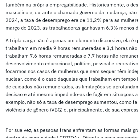
também na própria empregabilidade. Historicamente, o de
masculino e, durante o chamado governo da mudança, não
2024, a taxa de desemprego era de 11,2% para as mulher
março de 2023, as trabalhadoras ganhavam 6,3% menos d
A tripla carga não é apenas um elemento discursivo, ela é 
trabalham em média 9 horas remuneradas e 3,1 horas não
trabalham 7,6 horas remuneradas e 7,7 horas não remuner
desenvolvimento educacional, político, pessoal e recreativo
focarmos nos casos de mulheres que nem sequer têm inde
nuclear, como é o caso daquelas que trabalham em tempo i
de cuidados não remunerados, as limitações se aprofund
decisão e até mesmo impedindo-as de fugir em situações a
exemplo, não só a taxa de desemprego aumentou, como ta
violência de gênero (VBG) e, principalmente, de sua expres
Por sua vez, as pessoas trans enfrentam as formas mais g
dentro da comunidade LGBTIQA+. Oitenta e nove por cento