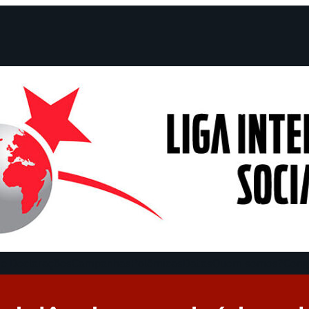
e Declarações
Campanhas
Polêmicas
Datas
Quem somos?
Cong