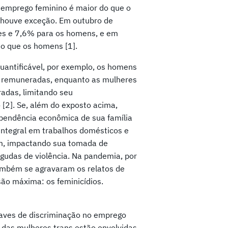
semprego feminino é maior do que o
 houve exceção. Em outubro de
es e 7,6% para os homens, e em
o que os homens [1].
quantificável, por exemplo, os homens
 remuneradas, enquanto as mulheres
adas, limitando seu
 [2]. Se, além do exposto acima,
pendência econômica de sua família
ntegral em trabalhos domésticos e
am, impactando sua tomada de
gudas de violência. Na pandemia, por
mbém se agravaram os relatos de
são máxima: os feminicídios.
raves de discriminação no emprego
 das mulheres trans estão envolvidas