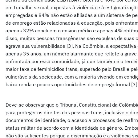
em trabalho sexual, expostas à violência e à estigmatiza
empregadas e 84% não estão afiliadas a um sistema de pe
de emprego estão relacionadas à educação, pois enfrentam
apenas 32% concluem o ensino médio e apenas 4% obtêm u
disso, muitas pessoas transgêneras são expulsas de suas c
agrava sua vulnerabilidade [3]. Na Colômbia, a expectativa
apenas 35 anos, um número alarmante que reflete a grave s
enfrentada por essa comunidade, já que também é o tercei
maior taxa de feminicídios trans, superado pelo Brasil e p
vulneráveis da sociedade, com a maioria vivendo em condi
baixa renda e poucas oportunidades de emprego formal [3]
Deve-se observar que o Tribunal Constitucional da Colômb
para proteger os direitos das pessoas trans, inclusive o di
documentos de identidade, o acesso a processos de reafir
status militar de acordo com a identidade de gênero. Embo
não são suficientes porque a discriminação e a violência s