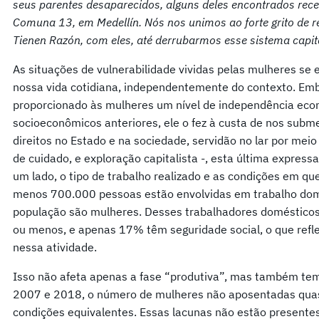
seus parentes desaparecidos, alguns deles encontrados rec
Comuna 13, em Medellín. Nós nos unimos ao forte grito de 
Tienen Razón, com eles, até derrubarmos esse sistema capital
As situações de vulnerabilidade vividas pelas mulheres se
nossa vida cotidiana, independentemente do contexto. Emb
proporcionado às mulheres um nível de independência eco
socioeconômicos anteriores, ele o fez à custa de nos subme
direitos no Estado e na sociedade, servidão no lar por mei
de cuidado, e exploração capitalista -, esta última expressa
um lado, o tipo de trabalho realizado e as condições em que
menos 700.000 pessoas estão envolvidas em trabalho do
população são mulheres. Desses trabalhadores doméstico
ou menos, e apenas 17% têm seguridade social, o que reflet
nessa atividade.
Isso não afeta apenas a fase “produtiva”, mas também tem
2007 e 2018, o número de mulheres não aposentadas qu
condições equivalentes. Essas lacunas não estão presentes