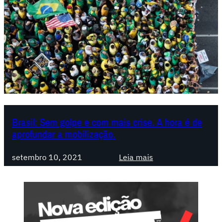
Brasil: Sem golpe e com mais crise. A hora é de
aprofundar a mobilização.
:
setembro 10, 2021
Leia mais
B
r
a
s
i