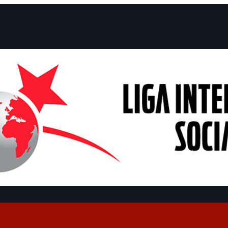
e Declarações
Campanhas
Polêmicas
Datas
Quem somos?
Cong