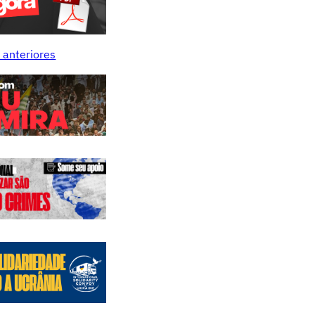
 anteriores