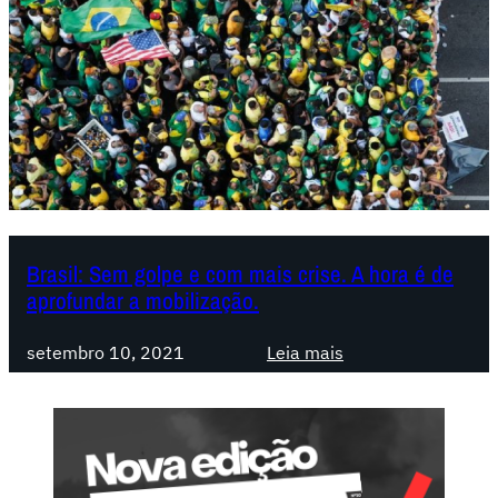
Brasil: Sem golpe e com mais crise. A hora é de
aprofundar a mobilização.
:
setembro 10, 2021
Leia mais
B
r
a
s
i