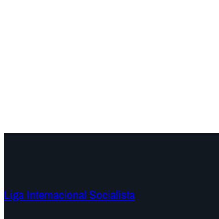
Liga Internacional Socialista