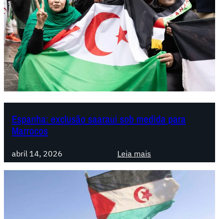
Espanha: exclusão saaraui sob medida para
Marrocos
:
abril 14, 2026
Leia mais
E
s
p
a
n