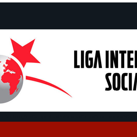
e Declarações
Campanhas
Polêmicas
Datas
Quem somos?
Cong