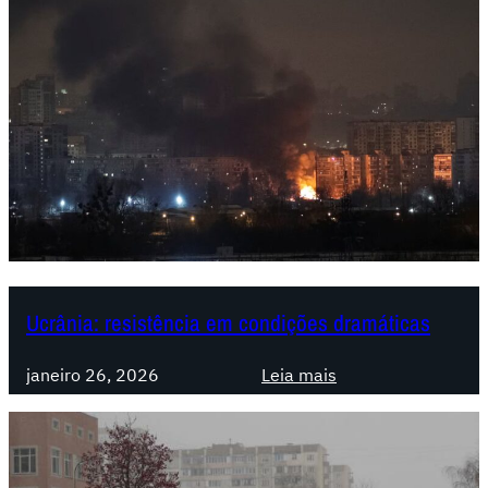
Ucrânia: resistência em condições dramáticas
:
janeiro 26, 2026
Leia mais
U
c
r
â