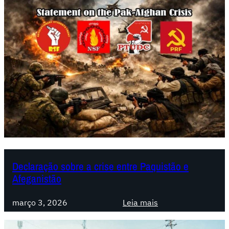
Declaração sobre a crise entre Paquistão e
Afeganistão
:
março 3, 2026
Leia mais
D
e