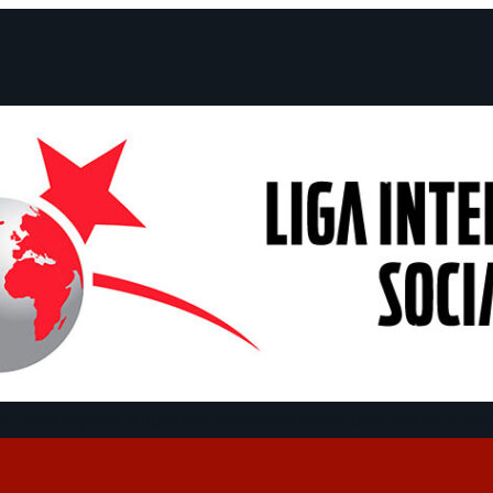
e Declarações
Campanhas
Polêmicas
Datas
Quem somos?
Cong