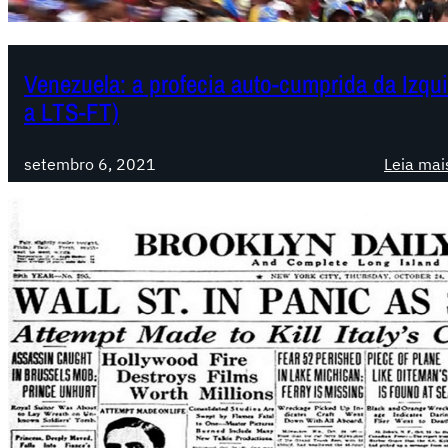
Venezuela: a profecia auto-cumprida da Izqu
a LTS-FT)
setembro 6, 2021
Leia mai