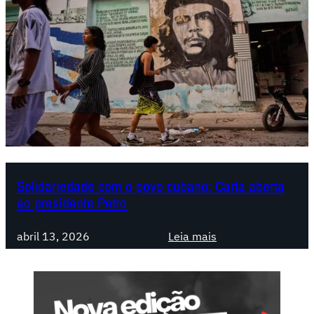
n
t
i
n
a
:
C
a
r
t
a
Solidariedade com o povo cubano: Carta aberta
ao presidente Petro
a
b
:
e
abril 13, 2026
Leia mais
S
r
o
t
l
a
i
d