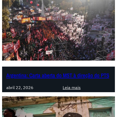
Argentina: Carta aberta do MST à direção do PTS
:
abril 22, 2026
Leia mais
A
r
g
e