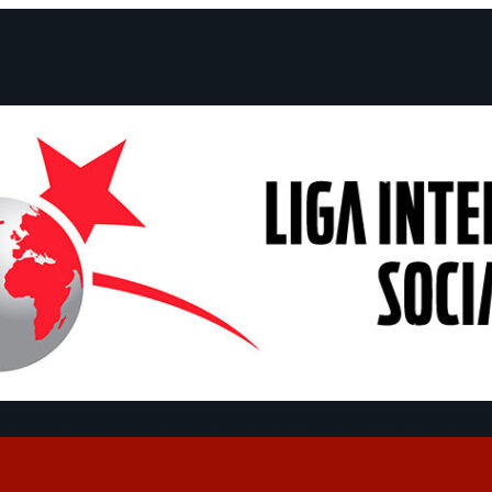
e Declarações
Campanhas
Polêmicas
Datas
Quem somos?
Cong