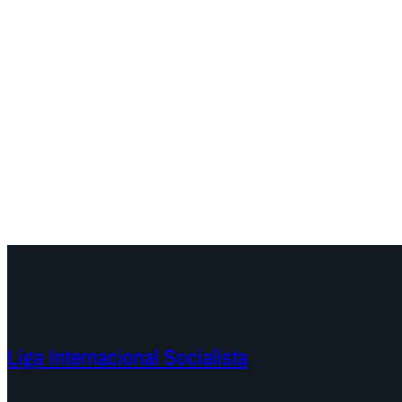
Liga Internacional Socialista