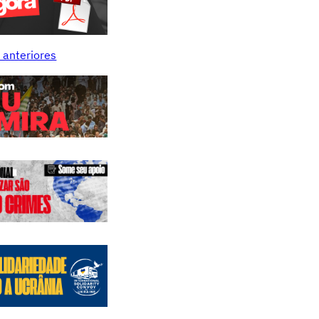
 anteriores