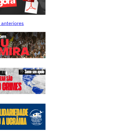
 anteriores