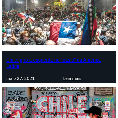
Chile: giro à esquerda no “oásis” da América
Latina
:
maio 27, 2021
Leia mais
C
h
i
l
e
: