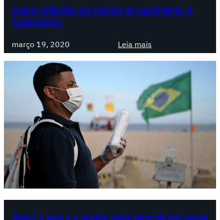
:
i
Quatro reflexões em tempos de quarentena. A
m
o
f
Conspiração
d
o
e
a
a
u
c
:
!
março 19, 2020
Leia mais
n
e
Q
i
à
u
v
p
a
e
a
t
r
n
r
s
d
o
a
e
r
l
m
e
*
i
f
a
l
,
e
n
x
ã
õ
Brasil: o país e o mundo estão parando por causa
o
e