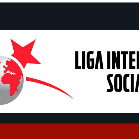
e Declarações
Campanhas
Polêmicas
Datas
Quem somos?
Cong