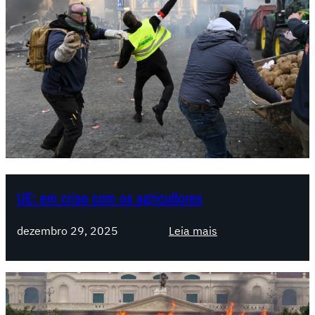
UE: em crise com os agricultores
:
dezembro 29, 2025
Leia mais
U
E
:
e