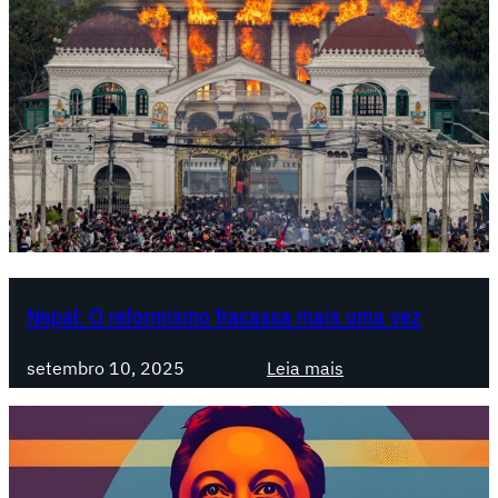
m
c
r
i
s
e
c
o
m
o
s
a
Nepal: O reformismo fracassa mais uma vez
g
r
:
setembro 10, 2025
Leia mais
i
N
c
e
u
p
l
a