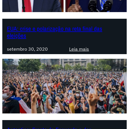
b
e
p
l
s
i
e
i
t
m
d
ó
EUA: crise e polarização na reta final das
a
e
l
eleições
s
n
i
c
o
:
setembro 30, 2020
Leia mais
i
:
E
a
c
U
l
r
A
d
i
:
e
s
c
T
e
r
r
,
i
a
p
s
n
o
e
s
l
e
i
a
p