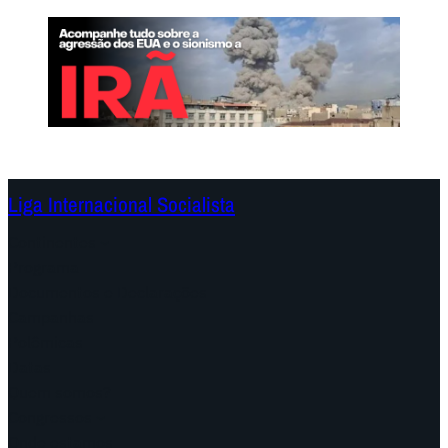
Liga Internacional Socialista
Continentes
Programa
Documentos e Declarações
Campanhas
Polêmicas
Datas
Quem somos?
Congressos
Onde estamos