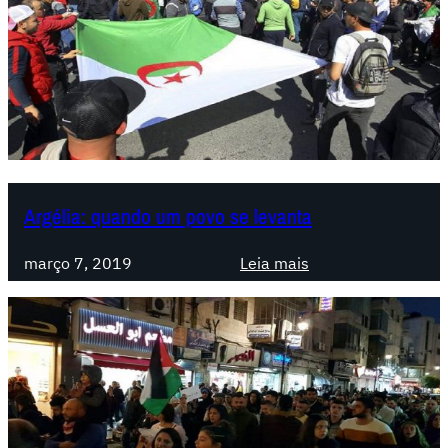
Argélia: quando um povo se levanta
:
março 7, 2019
Leia mais
A
r
g
é
l
i
a