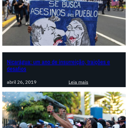
Nicarágua: um ano de insurreição, traições e
desafios
:
abril 26, 2019
Leia mais
N
i
c
a
r
á